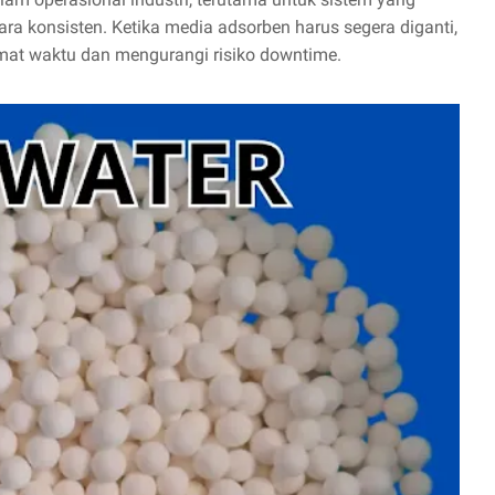
ra konsisten. Ketika media adsorben harus segera diganti,
mat waktu dan mengurangi risiko downtime.