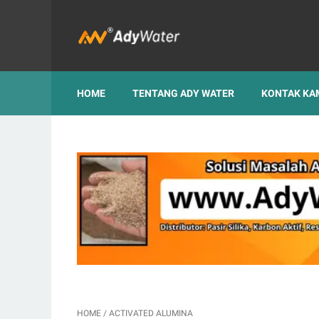
HOME
TENTANG ADY WATER
KONTAK KA
HOME
/
ACTIVATED ALUMINA