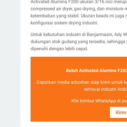
Activated Alumina F200 ukuran 3/16 inci meru
compressed air dryer, gas drying, dan moistur
kelembaban yang stabil. Ukuran beads ini juga 
konfigurasi sistem drying industri.
Untuk kebutuhan industri di Banjarmasin, Ady
dukungan stok gudang yang tersedia, sehingg
dipenuhi dengan lebih cepat.
Butuh Activated Alumina F200
Dapatkan media adsorben siap kirim untuk ke
removal industri And
Klik tombol WhatsApp di poj
Kirim