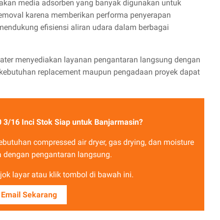
pakan media adsorben yang banyak digunakan untuk
e removal karena memberikan performa penyerapan
mendukung efisiensi aliran udara dalam berbagai
 Water menyediakan layanan pengantaran langsung dengan
a kebutuhan replacement maupun pengadaan proyek dapat
 3/16 Inci Stok Siap untuk Banjarmasin?
butuhan compressed air dryer, gas drying, dan moisture
a dengan pengantaran langsung.
ok layar atau klik tombol di bawah ini.
 Email Sekarang