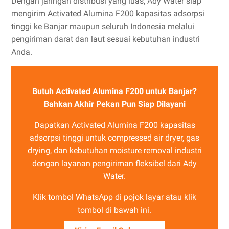
Dengan jaringan distribusi yang luas, Ady Water siap
mengirim Activated Alumina F200 kapasitas adsorpsi
tinggi ke Banjar maupun seluruh Indonesia melalui
pengiriman darat dan laut sesuai kebutuhan industri
Anda.
Butuh Activated Alumina F200 untuk Banjar?
Bahkan Akhir Pekan Pun Siap Dilayani
Dapatkan Activated Alumina F200 kapasitas
adsorpsi tinggi untuk compressed air dryer, gas
drying, dan kebutuhan moisture removal industri
dengan layanan pengiriman fleksibel dari Ady
Water.
Klik tombol WhatsApp di pojok layar atau klik
tombol di bawah ini.