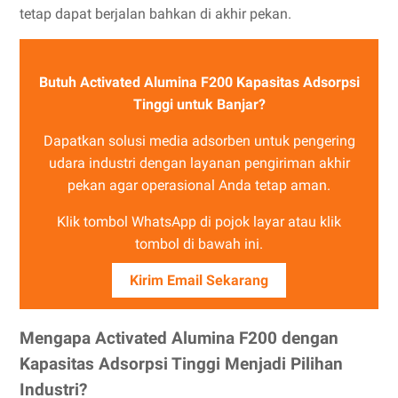
tetap dapat berjalan bahkan di akhir pekan.
Butuh Activated Alumina F200 Kapasitas Adsorpsi
Tinggi untuk Banjar?
Dapatkan solusi media adsorben untuk pengering
udara industri dengan layanan pengiriman akhir
pekan agar operasional Anda tetap aman.
Klik tombol WhatsApp di pojok layar atau klik
tombol di bawah ini.
Kirim Email Sekarang
Mengapa Activated Alumina F200 dengan
Kapasitas Adsorpsi Tinggi Menjadi Pilihan
Industri?