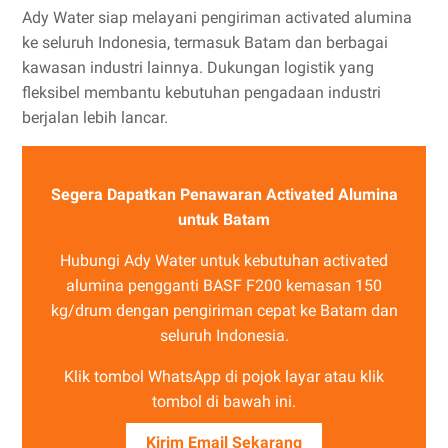
Ady Water siap melayani pengiriman activated alumina
ke seluruh Indonesia, termasuk Batam dan berbagai
kawasan industri lainnya. Dukungan logistik yang
fleksibel membantu kebutuhan pengadaan industri
berjalan lebih lancar.
Segera Dapatkan Penawaran Activated Alumina
untuk Batam
Hubungi Ady Water untuk kebutuhan activated
alumina pengganti BASF F200 kemasan 150
kg/drum dengan pengiriman cepat ke Batam dan
seluruh Indonesia.
Klik tombol WhatsApp di pojok layar atau klik
tombol di bawah ini.
Kirim Email Sekarang