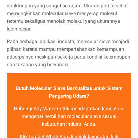
struktur pori yang sangat seragam. Ukuran pori tersebut
memungkinkan molecular sieve menyerap molekul
tertentu sekaligus menolak molekul yang ukurannya
lebih besar.
Pada berbagai aplikasi industri, molecular sieve menjadi
pilihan karena mampu mempertahankan kemampuan
adsorpsinya meskipun bekerja pada kondisi kelembapan
dan tekanan yang bervariasi.
Butuh Molecular Sieve Berkualitas untuk Sistem
Pengering Udara?
Hubungi Ady Water untuk mendapatkan konsultasi
mengenai pemilihan molecular sieve sesuai
kebutuhan industri Anda.
Klik tombol WhatsApp di pojok layar atau klik