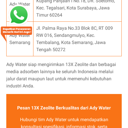
Kupang Panjaan I No.18, DR. Soetomo,
Ady Water
Kec. Tegalsari, Kota Surabaya, Jawa
Surabaya
Timur 60264
Jl. Palma Raya No.33 Blok 8C, RT 009
Ady Water
RW 016, Sendangmulyo, Kec.
Semarang
Tembalang, Kota Semarang, Jawa
Tengah 50272
Ady Water siap mengirimkan 13X Zeolite dan berbagai
media adsorben lainnya ke seluruh Indonesia melalui
jalur darat maupun laut untuk memenuhi kebutuhan
industri Anda.
Pesan 13X Zeolite Berkualitas dari Ady Water
Hubungi tim Ady Water untuk mendapatkan
konsultasi spesifikasi, informasi stok, serta