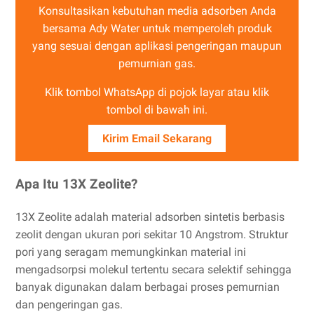
Konsultasikan kebutuhan media adsorben Anda
bersama Ady Water untuk memperoleh produk
yang sesuai dengan aplikasi pengeringan maupun
pemurnian gas.
Klik tombol WhatsApp di pojok layar atau klik
tombol di bawah ini.
Kirim Email Sekarang
Apa Itu 13X Zeolite?
13X Zeolite adalah material adsorben sintetis berbasis
zeolit dengan ukuran pori sekitar 10 Angstrom. Struktur
pori yang seragam memungkinkan material ini
mengadsorpsi molekul tertentu secara selektif sehingga
banyak digunakan dalam berbagai proses pemurnian
dan pengeringan gas.