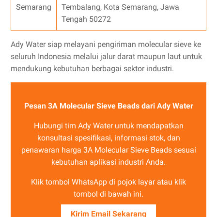
Semarang
Tembalang, Kota Semarang, Jawa
Tengah 50272
Ady Water siap melayani pengiriman molecular sieve ke
seluruh Indonesia melalui jalur darat maupun laut untuk
mendukung kebutuhan berbagai sektor industri.
Pesan 3A Molecular Sieve Beads dari Ady Water
Hubungi tim Ady Water untuk mendapatkan
konsultasi spesifikasi, informasi stok, dan
penawaran harga 3A Molecular Sieve Beads sesuai
kebutuhan aplikasi industri Anda.
Klik tombol WhatsApp di pojok layar atau klik
tombol di bawah ini.
Kirim Email Sekarang