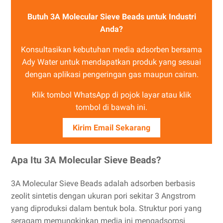
Butuh 3A Molecular Sieve Beads untuk Industri
Anda?
Konsultasikan kebutuhan media adsorben bersama
Ady Water untuk mendapatkan produk yang sesuai
dengan aplikasi pengeringan gas maupun cairan.
Klik tombol WhatsApp di pojok layar atau klik
tombol di bawah ini.
Kirim Email Sekarang
Apa Itu 3A Molecular Sieve Beads?
3A Molecular Sieve Beads adalah adsorben berbasis
zeolit sintetis dengan ukuran pori sekitar 3 Angstrom
yang diproduksi dalam bentuk bola. Struktur pori yang
seragam memungkinkan media ini mengadsorpsi