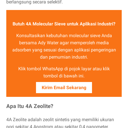
berlangsung secara selektif.
Butuh 4A Molecular Sieve untuk Aplikasi Industri?
Konsultasikan kebutuhan molecular sieve Anda
bersama Ady Water agar memperoleh media
adsorben yang sesuai dengan aplikasi pengeringan
dan pemurnian industri.
Klik tombol WhatsApp di pojok layar atau klik
tombol di bawah ini.
Kirim Email Sekarang
Apa Itu 4A Zeolite?
4A Zeolite adalah zeolit sintetis yang memiliki ukuran
pori sekitar 4 Angstrom atau sekitar 0,4 nanometer.