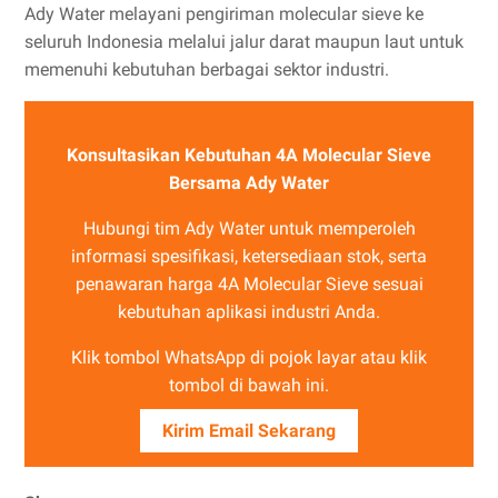
Ady Water melayani pengiriman molecular sieve ke
seluruh Indonesia melalui jalur darat maupun laut untuk
memenuhi kebutuhan berbagai sektor industri.
Konsultasikan Kebutuhan 4A Molecular Sieve
Bersama Ady Water
Hubungi tim Ady Water untuk memperoleh
informasi spesifikasi, ketersediaan stok, serta
penawaran harga 4A Molecular Sieve sesuai
kebutuhan aplikasi industri Anda.
Klik tombol WhatsApp di pojok layar atau klik
tombol di bawah ini.
Kirim Email Sekarang