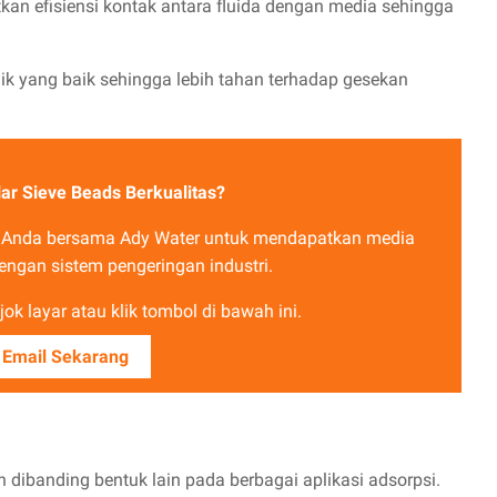
kan efisiensi kontak antara fluida dengan media sehingga
nik yang baik sehingga lebih tahan terhadap gesekan
ar Sieve Beads Berkualitas?
e Anda bersama Ady Water untuk mendapatkan media
engan sistem pengeringan industri.
ok layar atau klik tombol di bawah ini.
 Email Sekarang
ibanding bentuk lain pada berbagai aplikasi adsorpsi.