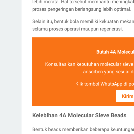
lebih merata. Hal tersebut membantu meningkat
proses pengeringan berlangsung lebih optimal.
Selain itu, bentuk bola memiliki kekuatan meka
selama proses operasi maupun regenerasi.
Butuh 4A Molecul
Konsultasikan kebutuhan molecular siev
adsorben yang sesuai d
Klik tombol WhatsApp di poj
Kirim
Kelebihan 4A Molecular Sieve Beads
Bentuk beads memberikan beberapa keuntungan d