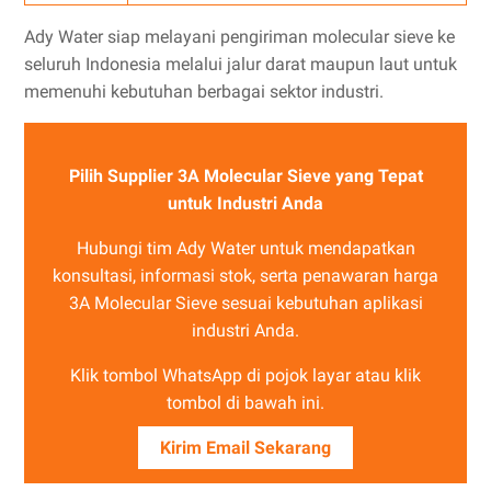
Ady Water siap melayani pengiriman molecular sieve ke
seluruh Indonesia melalui jalur darat maupun laut untuk
memenuhi kebutuhan berbagai sektor industri.
Pilih Supplier 3A Molecular Sieve yang Tepat
untuk Industri Anda
Hubungi tim Ady Water untuk mendapatkan
konsultasi, informasi stok, serta penawaran harga
3A Molecular Sieve sesuai kebutuhan aplikasi
industri Anda.
Klik tombol WhatsApp di pojok layar atau klik
tombol di bawah ini.
Kirim Email Sekarang