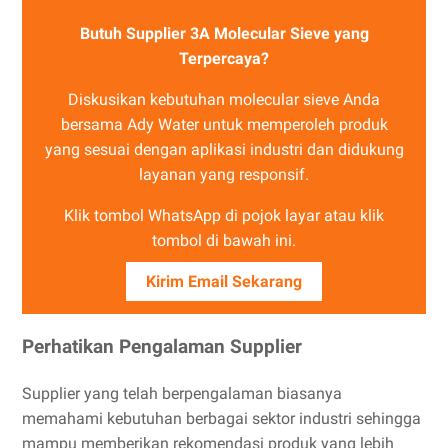
Butuh Supplier 3A Molecular Sieve yang
Terpercaya?
Diskusikan kebutuhan molecular sieve Anda
bersama Ady Water untuk memperoleh produk
yang sesuai dengan aplikasi industri dan didukung
layanan yang responsif.
Klik tombol WhatsApp di pojok layar atau klik
tombol di bawah ini.
Kirim Email Sekarang
Perhatikan Pengalaman Supplier
Supplier yang telah berpengalaman biasanya
memahami kebutuhan berbagai sektor industri sehingga
mampu memberikan rekomendasi produk yang lebih