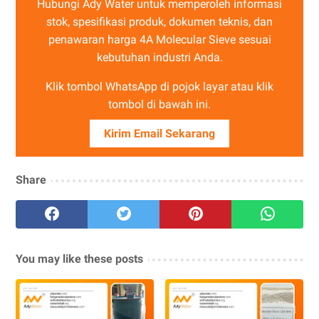
Hubungi Ady Water untuk memperoleh informasi
stok, spesifikasi produk, dokumen teknis, dan
penawaran harga 4A Molecular Sieve sesuai
kebutuhan industri Anda.
Klik tombol WhatsApp di pojok layar atau klik
tombol di bawah ini.
Kirim Email Sekarang
Share
You may like these posts